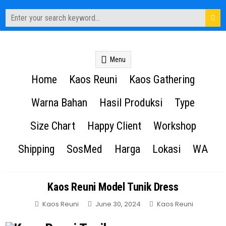
Search
for:
Kaos Reuni
Sablon Kaos Reuni Alumni
Menu
Home
Kaos Reuni
Kaos Gathering
Warna Bahan
Hasil Produksi
Type
Size Chart
Happy Client
Workshop
Shipping
SosMed
Harga
Lokasi
WA
Kaos Reuni Model Tunik Dress
Posted
Kaos Reuni
June 30, 2024
Kaos Reuni
in