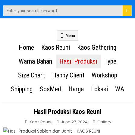
Search
for:
Kaos Reuni
Sablon Kaos Reuni Alumni
Menu
Home
Kaos Reuni
Kaos Gathering
Warna Bahan
Hasil Produksi
Type
Size Chart
Happy Client
Workshop
Shipping
SosMed
Harga
Lokasi
WA
Hasil Produksi Kaos Reuni
Posted
Kaos Reuni
June 27, 2024
Gallery
in