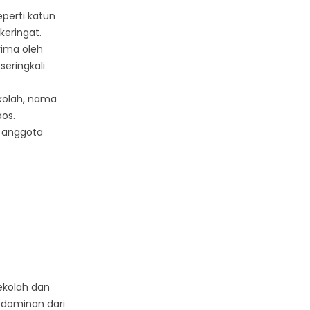
perti katun
eringat.
rima oleh
eringkali
ekolah, nama
os.
 anggota
ekolah dan
 dominan dari