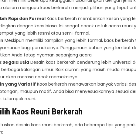
erah memiliki beberapa keunggulan dibandingkan dengan jenis k
a alasan mengapa kaos berkerah menjadi pilihan yang tepat unt
bih Rapi dan Formal
Kaos berkerah memberikan kesan yang leb
dingkan dengan kaos biasa. Ini sangat cocok untuk acara reuni
tempat yang lebih resmi atau semi-formal.
an
Meskipun memiliki tampilan yang lebih formal, kaos berkerah 
yamanan bagi pemakainya. Penggunaan bahan yang lembut dan
ikan Anda tetap nyaman sepanjang acara.
 Segala Usia
Desain kaos berkerah cenderung lebih universal 
h berbagai kalangan umur. Baik alumni yang masih muda maup
ur akan merasa cocok memakainya.
in yang Variatif
Kaos berkerah menawarkan banyak variasi desai
potongan, maupun motif. Anda bisa menyesuaikannya sesuai d
n kelompok reuni.
lih Kaos Reuni Berkerah
kan desain kaos reuni berkerah, ada beberapa tips yang perl
n: