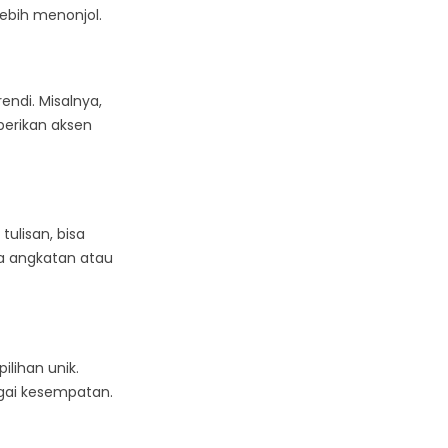
lebih menonjol.
ndi. Misalnya,
berikan aksen
ulisan, bisa
na angkatan atau
ilihan unik.
agai kesempatan.