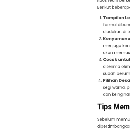
Kaos reuni berk
Berikut beberap
Tampilan Le
formal diban
diadakan di 
Kenyaman
menjaga ken
akan memast
Cocok untuk
diterima ole
sudah berum
Pilihan Desa
segi warna, 
dan keingina
Tips Memi
Sebelum memutus
dipertimbangka