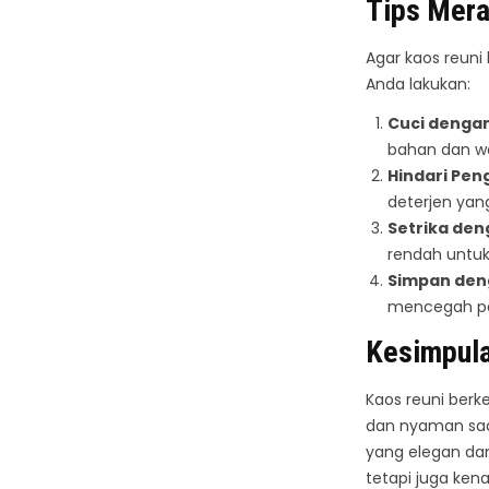
Tips Mera
Agar kaos reuni
Anda lakukan:
Cuci dengan
bahan dan wa
Hindari Pe
deterjen yan
Setrika de
rendah untuk
Simpan den
mencegah pe
Kesimpul
Kaos reuni berk
dan nyaman saa
yang elegan dan
tetapi juga ken