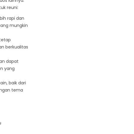
aos lainnya.
uk reuni:
ih rapi dan
 yang mungkin
tetap
 berkualitas
dan dapat
un yang
n, baik dari
engan tema
u