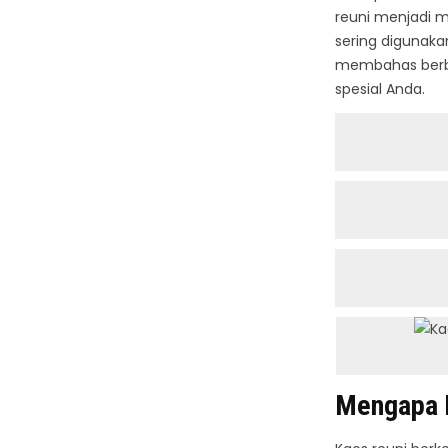
reuni menjadi m
sering digunaka
membahas berbag
spesial Anda.
Mengapa M