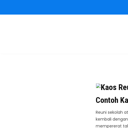
Kaos Reuni
Sablon Kaos Reuni Alumni
Contoh Ka
Reuni sekolah a
kembali dengan
mempererat tali