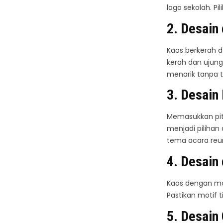
logo sekolah. P
2.
Desain
Kaos berkerah d
kerah dan ujun
menarik tanpa te
3.
Desain 
Memasukkan pita
menjadi pilihan
tema acara reun
4.
Desain 
Kaos dengan moti
Pastikan motif 
5.
Desain