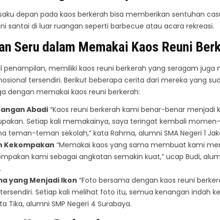
ku depan pada kaos berkerah bisa memberikan sentuhan casual
i santai di luar ruangan seperti barbecue atau acara rekreasi.
n Seru dalam Memakai Kaos Reuni Ber
l penampilan, memiliki kaos reuni berkerah yang seragam jug
ional tersendiri. Berikut beberapa cerita dari mereka yang s
 dengan memakai kaos reuni berkerah:
nangan Abadi
“Kaos reuni berkerah kami benar-benar menjadi
lupakan. Setiap kali memakainya, saya teringat kembali mom
a teman-teman sekolah,” kata Rahma, alumni SMA Negeri 1 Jaka
 Kekompakan
“Memakai kaos yang sama membuat kami mer
mpakan kami sebagai angkatan semakin kuat,” ucap Budi, alumn
.
a yang Menjadi Ikon
“Foto bersama dengan kaos reuni berker
tersendiri. Setiap kali melihat foto itu, semua kenangan indah k
ita Tika, alumni SMP Negeri 4 Surabaya.