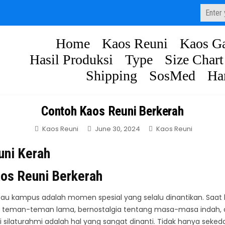
Search
for:
Home
Kaos Reuni
Kaos Ga
Hasil Produksi
Type
Size Chart
Shipping
SosMed
Ha
Contoh Kaos Reuni Berkerah
Posted
Kaos Reuni
June 30, 2024
Kaos Reuni
in
os Reuni Berkerah
tau kampus adalah momen spesial yang selalu dinantikan. Saat
 teman-teman lama, bernostalgia tentang masa-masa indah, 
 silaturahmi adalah hal yang sangat dinanti. Tidak hanya seked