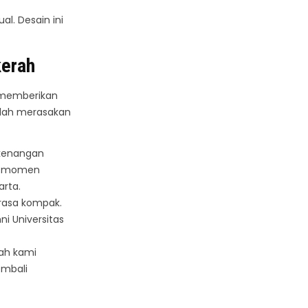
. Desain ini
kerah
a memberikan
udah merasakan
 kenangan
en-momen
rta.
asa kompak.
i Universitas
ah kami
embali