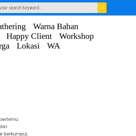
thering
Warna Bahan
Happy Client
Workshop
rga
Lokasi
WA
 bertemu
dan
ar berkumpul,