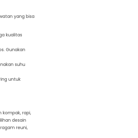
awatan yang bisa
a kualitas
os. Gunakan
unakan suhu
ing untuk
 kompak, rapi,
ihan desain
eragam reuni,