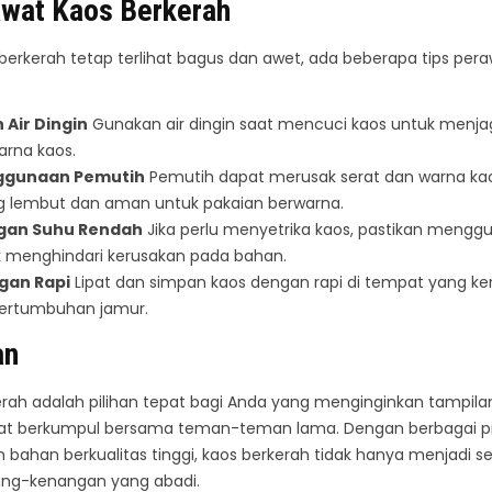
wat Kaos Berkerah
 berkerah tetap terlihat bagus dan awet, ada beberapa tips per
 Air Dingin
Gunakan air dingin saat mencuci kaos untuk menjag
rna kaos.
nggunaan Pemutih
Pemutih dapat merusak serat dan warna ka
g lembut dan aman untuk pakaian berwarna.
ngan Suhu Rendah
Jika perlu menyetrika kaos, pastikan mengg
 menghindari kerusakan pada bahan.
gan Rapi
Lipat dan simpan kaos dengan rapi di tempat yang ker
rtumbuhan jamur.
an
erah adalah pilihan tepat bagi Anda yang menginginkan tampilan
t berkumpul bersama teman-teman lama. Dengan berbagai pil
 bahan berkualitas tinggi, kaos berkerah tidak hanya menjadi s
ang-kenangan yang abadi.