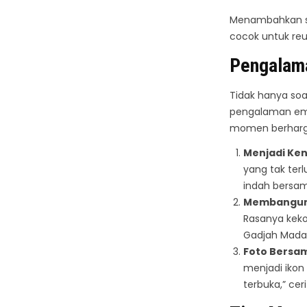
Menambahkan sa
cocok untuk reun
Pengalama
Tidak hanya soa
pengalaman emos
momen berharga
Menjadi Ke
yang tak ter
indah bersam
Membangun
Rasanya keko
Gadjah Mada
Foto Bersam
menjadi ikon 
terbuka,” cer