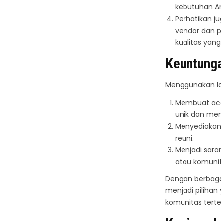
kebutuhan A
Perhatikan j
vendor dan p
kualitas yang
Keuntunga
Menggunakan lay
Membuat acar
unik dan men
Menyediakan 
reuni.
Menjadi sar
atau komunit
Dengan berbagai
menjadi piliha
komunitas terte