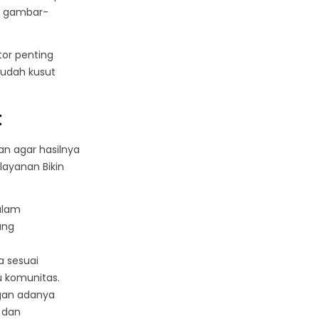
au gambar-
tor penting
mudah kusut
t
an agar hasilnya
ayanan Bikin
alam
ang
a sesuai
 komunitas.
ngan adanya
 dan