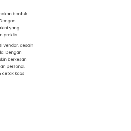
upakan bentuk
 Dengan
rkini yang
 praktis.
i vendor, desain
da. Dengan
kin berkesan
n personal.
 cetak kaos