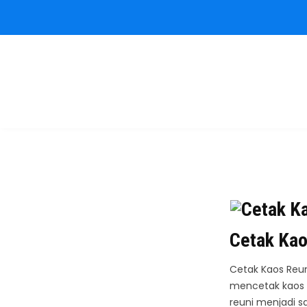
Kaos Reuni
Sablon Kaos Reuni Alumni
Cetak Kao
Cetak Kaos Reun
mencetak kaos 
reuni menjadi s