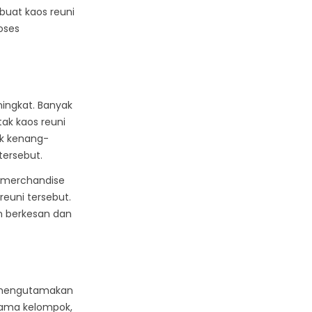
buat kaos reuni
oses
ingkat. Banyak
ak kaos reuni
uk kenang-
tersebut.
u merchandise
euni tersebut.
n berkesan dan
g mengutamakan
 nama kelompok,