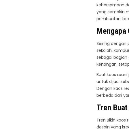
kebersamaan da
yang semakin m
pembuatan kaos 
Mengapa C
Seiring dengan
sekolah, kampu
sebagai bagian 
kenangan, tetap
Buat kaos reuni
untuk dijual se
Dengan kaos re
berbeda dari yan
Tren
Bua
Tren Bikin kao
desain yang krea