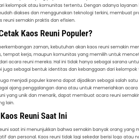
ri kelompok atau komunitas tertentu. Dengan adanya layanan 
udah diakses dan menggunakan teknologi terkini, membuat pr
reuni semakin praktis dan efisien.
etak Kaos Reuni Populer?
 perkembangan zaman, kebutuhan akan kaos reuni semakin men
s, tempat kerja, maupun komunitas yang memilih untuk mencet
dari acara reuni mereka. Hal ini tidak hanya sebagai sarana unt
i juga sebagai bentuk identitas dan kebanggaan dari kelompok 
 juga menjadi populer karena dapat dijadikan sebagai salah sat
bagai ajang penggalangan dana atau untuk memeriahkan acara r
uni yang unik dan menarik, dapat membuat acara reuni semaki
g lain.
t
Kaos Reuni Saat Ini
s reuni saat ini menunjukkan bahwa semakin banyak orang yan
tif dan personal. Kaos reuni tidak lagi sekedar berisi logo atau