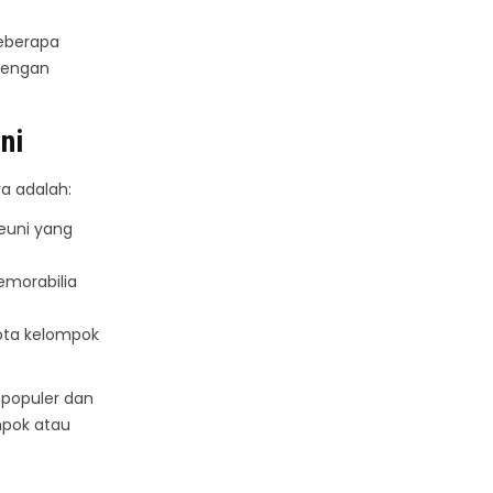
beberapa
dengan
ni
a adalah:
euni yang
emorabilia
ota kelompok
 populer dan
mpok atau