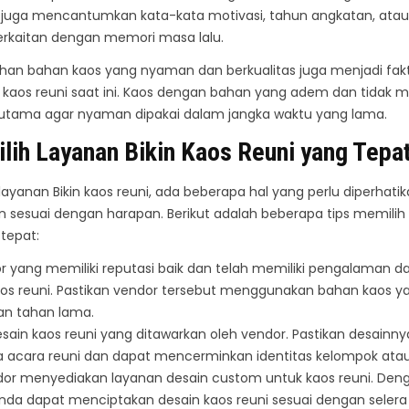
li juga mencantumkan kata-kata motivasi, tahun angkatan, at
rkaitan dengan memori masa lalu.
ilihan bahan kaos yang nyaman dan berkualitas juga menjadi fak
n kaos reuni saat ini. Kaos dengan bahan yang adem dan tidak 
 utama agar nyaman dipakai dalam jangka waktu yang lama.
lih Layanan Bikin Kaos Reuni yang Tepa
ayanan Bikin kaos reuni, ada beberapa hal yang perlu diperhatik
esuai dengan harapan. Berikut adalah beberapa tips memilih l
tepat:
dor yang memiliki reputasi baik dan telah memiliki pengalaman d
s reuni. Pastikan vendor tersebut menggunakan bahan kaos y
dan tahan lama.
sain kaos reuni yang ditawarkan oleh vendor. Pastikan desainny
acara reuni dan dapat mencerminkan identitas kelompok atau
dor menyediakan layanan desain custom untuk kaos reuni. De
 Anda dapat menciptakan desain kaos reuni sesuai dengan selera