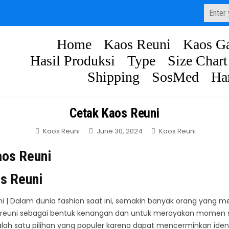
Search
for:
Home
Kaos Reuni
Kaos Ga
Hasil Produksi
Type
Size Chart
Shipping
SosMed
Ha
Cetak Kaos Reuni
Posted
Kaos Reuni
June 30, 2024
Kaos Reuni
in
s Reuni
i | Dalam dunia fashion saat ini, semakin banyak orang yang m
reuni sebagai bentuk kenangan dan untuk merayakan momen sp
alah satu pilihan yang populer karena dapat mencerminkan iden