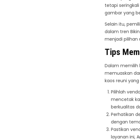
tetapi seringka
gambar yang be
Selain itu, pem
dalam tren Biki
menjadi pilihan
Tips Memi
Dalam memilih l
memuaskan dan s
kaos reuni yang 
Pilihlah ven
mencetak kao
berkualitas 
Perhatikan de
dengan tema 
Pastikan ven
layanan ini,