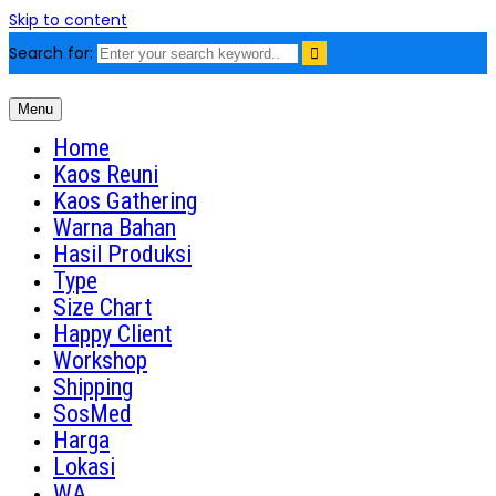
Skip to content
Search for:
Menu
Kaos Reuni
Sablon Kaos Reuni Alumni
Home
Kaos Reuni
Kaos Gathering
Warna Bahan
Hasil Produksi
Type
Size Chart
Happy Client
Workshop
Shipping
SosMed
Harga
Lokasi
WA